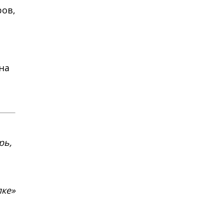
ров,
на
рь,
пке»