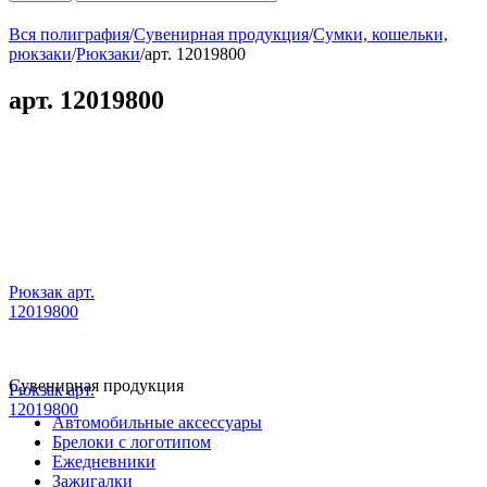
Вся полиграфия
/
Сувенирная продукция
/
Сумки, кошельки,
рюкзаки
/
Рюкзаки
/
арт. 12019800
арт. 12019800
Рюкзак арт.
12019800
Сувенирная продукция
Рюкзак арт.
12019800
Автомобильные аксессуары
Брелоки с логотипом
Ежедневники
Зажигалки