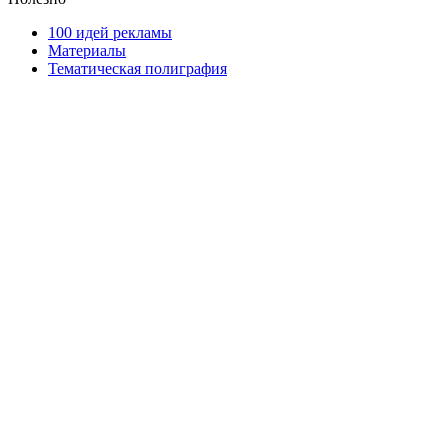
100 идей рекламы
Материалы
Тематическая полиграфия
ООО "Типография "ОЛПОЛ" © 2009-2026
220040, г. Минск, ул. Некрасова 5, офис 203А
УНП 192592802
График работы: пн-пт - 8:00-18:00, сб-вс - выходной.
Регистрации издателя, изготовителя, распространителя
печатных изданий №2/188 от 22 сентября 2016г.