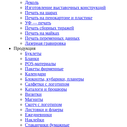
Деколь
Изготовление выставочных конструкций
Печать на шарах
Печать на пенокартоне и пластике
УФ — печать
Печать сборных тиражей
Печать на майках
Печать переменных данных
Лазерная гравировка
Продукция
Буклеты
Бланки
POS-материалы
Пакеты фирменные
Календари
Блокноты, кубарики, планеры
Салфетки с логотипом
Каталоги и брошюры
Визитки
Магниты
Скотч с логотипом
Листовки и флаеры
Ежедневники
Наклейки
Стаканчики бумажные