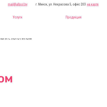
mail@allpol.by
г. Минск, ул. Некрасова 5, офис 203
на карте
Услуги
Продукция
лаги с логотипом
ом