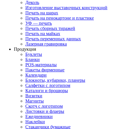
Деколь
Изготовление выставочных конструкций
Печать на шарах
Печать на пенокартоне и пластике
УФ — печать
Печать сборных тиражей
Печать на майках
Печать переменных данных
Лазерная гравировка
Продукция
Буклеты
Бланки
POS-материалы
Пакеты фирменные
Календари
Блокноты, кубарики, планеры
Салфетки с логотипом
Каталоги и брошюры
Визитки
Магниты
Скотч с логотипом
Листовки и флаеры
Ежедневники
Наклейки
Стаканчики бумажные