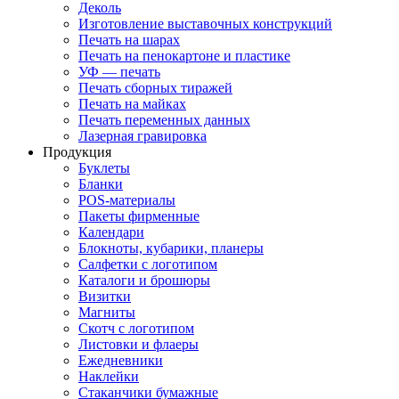
Деколь
Изготовление выставочных конструкций
Печать на шарах
Печать на пенокартоне и пластике
УФ — печать
Печать сборных тиражей
Печать на майках
Печать переменных данных
Лазерная гравировка
Продукция
Буклеты
Бланки
POS-материалы
Пакеты фирменные
Календари
Блокноты, кубарики, планеры
Салфетки с логотипом
Каталоги и брошюры
Визитки
Магниты
Скотч с логотипом
Листовки и флаеры
Ежедневники
Наклейки
Стаканчики бумажные