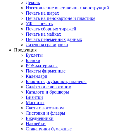
Деколь
Изготовление выставочных конструкций
Печать на шарах
Печать на пенокартоне и пластике
УФ — печать
Печать сборных тиражей
Печать на майках
Печать переменных данных
Лазерная гравировка
Продукция
Буклеты
Бланки
POS-материалы
Пакеты фирменные
Календари
Блокноты, кубарики, планеры
Салфетки с логотипом
Каталоги и брошюры
Визитки
Магниты
Скотч с логотипом
Листовки и флаеры
Ежедневники
Наклейки
Стаканчики бумажные