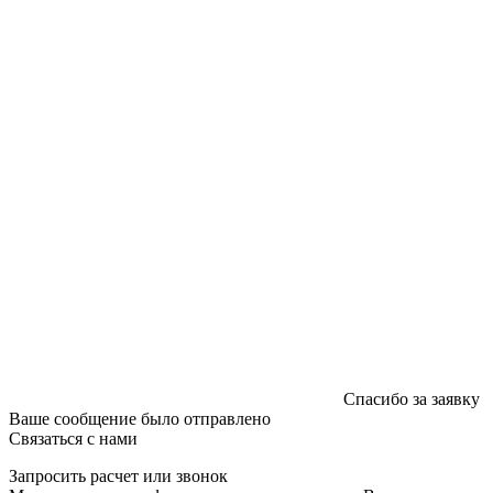
График работы: пн-пт - 8:00-18:00, сб-вс - выходной.
Регистрации издателя, изготовителя, распространителя
печатных изданий №2/188 от 22 сентября 2016г.
Спасибо за заявку
Ваше сообщение было отправлено
Связаться с нами
Запросить расчет или звонок