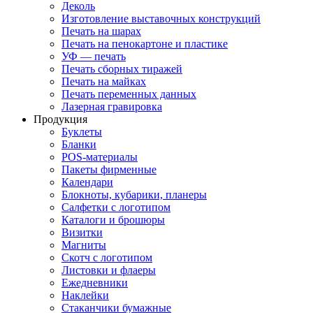
Деколь
Изготовление выставочных конструкций
Печать на шарах
Печать на пенокартоне и пластике
УФ — печать
Печать сборных тиражей
Печать на майках
Печать переменных данных
Лазерная гравировка
Продукция
Буклеты
Бланки
POS-материалы
Пакеты фирменные
Календари
Блокноты, кубарики, планеры
Салфетки с логотипом
Каталоги и брошюры
Визитки
Магниты
Скотч с логотипом
Листовки и флаеры
Ежедневники
Наклейки
Стаканчики бумажные