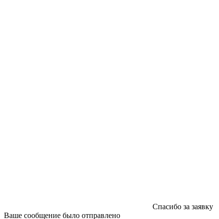
ООО "Типография "ОЛПОЛ" © 2009-2026
220040, г. Минск, ул. Некрасова 5, офис 203А
УНП 192592802
График работы: пн-пт - 8:00-18:00, сб-вс - выходной.
Регистрации издателя, изготовителя, распространителя
печатных изданий №2/188 от 22 сентября 2016г.
Спасибо за заявку
Ваше сообщение было отправлено