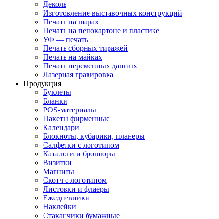
Деколь
Изготовление выставочных конструкций
Печать на шарах
Печать на пенокартоне и пластике
УФ — печать
Печать сборных тиражей
Печать на майках
Печать переменных данных
Лазерная гравировка
Продукция
Буклеты
Бланки
POS-материалы
Пакеты фирменные
Календари
Блокноты, кубарики, планеры
Салфетки с логотипом
Каталоги и брошюры
Визитки
Магниты
Скотч с логотипом
Листовки и флаеры
Ежедневники
Наклейки
Стаканчики бумажные