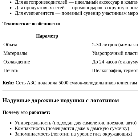
Для автопроизводителей — идеальный аксессуар в компл
Для продуктовых сетей — промоподарок за крупную пок
Для event-агентств — полезный сувенир участникам мер
Технические особенности:
Параметр
Объем
5-30 литров (компак
Материалы
Ударопрочный пласти
Охлаждение
До 24 часов (с аккум
Печать
Шелкография, термо
Кейс:
Сеть АЗС подарила 5000 сумок-холодильников клиентам 
Надувные дорожные подушки с логотипом
Почему это работает:
Универсальность (подходят для самолетов, поездов, авто)
Компактность (помещаются даже в дамскую сумочку)
Запоминаемость (логотип на уровне глаз окружающих)