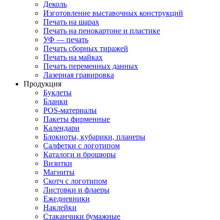
Деколь
Изготовление выставочных конструкций
Печать на шарах
Печать на пенокартоне и пластике
УФ — печать
Печать сборных тиражей
Печать на майках
Печать переменных данных
Лазерная гравировка
Продукция
Буклеты
Бланки
POS-материалы
Пакеты фирменные
Календари
Блокноты, кубарики, планеры
Салфетки с логотипом
Каталоги и брошюры
Визитки
Магниты
Скотч с логотипом
Листовки и флаеры
Ежедневники
Наклейки
Стаканчики бумажные