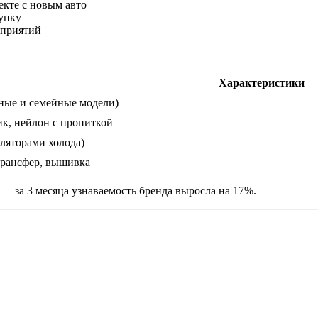
екте с новым авто
упку
оприятий
Характеристики
тные и семейные модели)
к, нейлон с пропиткой
уляторами холода)
трансфер, вышивка
— за 3 месяца узнаваемость бренда выросла на 17%.