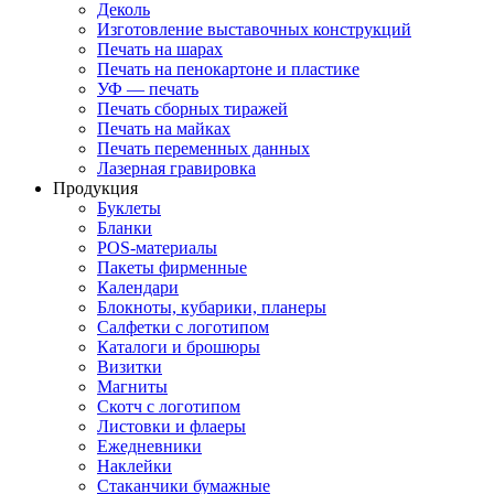
Деколь
Изготовление выставочных конструкций
Печать на шарах
Печать на пенокартоне и пластике
УФ — печать
Печать сборных тиражей
Печать на майках
Печать переменных данных
Лазерная гравировка
Продукция
Буклеты
Бланки
POS-материалы
Пакеты фирменные
Календари
Блокноты, кубарики, планеры
Салфетки с логотипом
Каталоги и брошюры
Визитки
Магниты
Скотч с логотипом
Листовки и флаеры
Ежедневники
Наклейки
Стаканчики бумажные