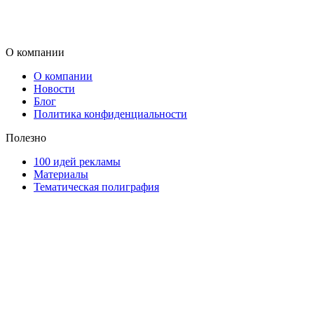
О компании
О компании
Новости
Блог
Политика конфиденциальности
Полезно
100 идей рекламы
Материалы
Тематическая полиграфия
ООО "Типография "ОЛПОЛ" © 2009-2026
220040, г. Минск, ул. Некрасова 5, офис 203А
УНП 192592802
График работы: пн-пт - 8:00-18:00, сб-вс - выходной.
Регистрации издателя, изготовителя, распространителя
печатных изданий №2/188 от 22 сентября 2016г.