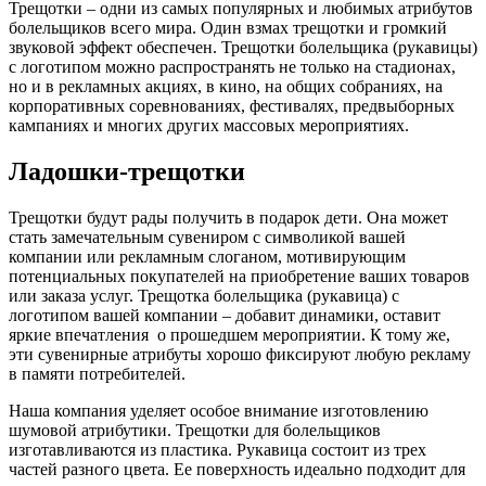
Трещотки – одни из самых популярных и любимых атрибутов
болельщиков всего мира. Один взмах трещотки и громкий
звуковой эффект обеспечен. Трещотки болельщика (рукавицы)
с логотипом можно распространять не только на стадионах,
но и в рекламных акциях, в кино, на общих собраниях, на
корпоративных соревнованиях, фестивалях, предвыборных
кампаниях и многих других массовых мероприятиях.
Ладошки-трещотки
Трещотки будут рады получить в подарок дети. Она может
стать замечательным сувениром с символикой вашей
компании или рекламным слоганом, мотивирующим
потенциальных покупателей на приобретение ваших товаров
или заказа услуг. Трещотка болельщика (рукавица) с
логотипом вашей компании – добавит динамики, оставит
яркие впечатления о прошедшем мероприятии. К тому же,
эти сувенирные атрибуты хорошо фиксируют любую рекламу
в памяти потребителей.
Наша компания уделяет особое внимание изготовлению
шумовой атрибутики. Трещотки для болельщиков
изготавливаются из пластика. Рукавица состоит из трех
частей разного цвета. Ее поверхность идеально подходит для