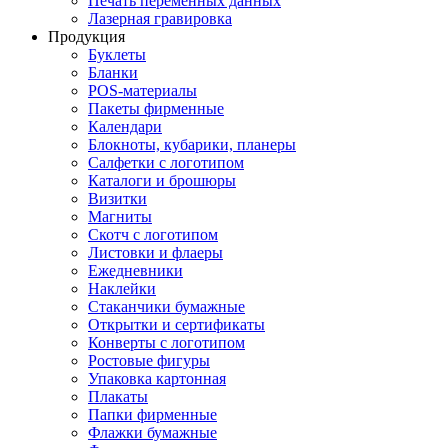
Печать переменных данных
Лазерная гравировка
Продукция
Буклеты
Бланки
POS-материалы
Пакеты фирменные
Календари
Блокноты, кубарики, планеры
Салфетки с логотипом
Каталоги и брошюры
Визитки
Магниты
Скотч с логотипом
Листовки и флаеры
Ежедневники
Наклейки
Стаканчики бумажные
Открытки и сертификаты
Конверты с логотипом
Ростовые фигуры
Упаковка картонная
Плакаты
Папки фирменные
Флажки бумажные