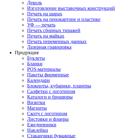
Деколь
Изготовление выставочных конструкций
Печать на шарах
Печать на пенокартоне и пластике
УФ — печать
Печать сборных тиражей
Печать на майках
Печать переменных данных
Лазерная гравировка
Продукция
Буклеты
Бланки
POS-материалы
Пакеты фирменные
Календари
Блокноты, кубарики, планеры
Салфетки с логотипом
Каталоги и брошюры
Визитки
Магниты
Скотч с логотипом
Листовки и флаеры
Ежедневники
Наклейки
Стаканчики бумажные