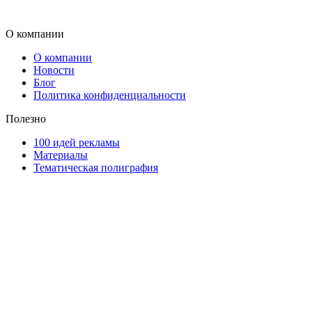
О компании
О компании
Новости
Блог
Политика конфиденциальности
Полезно
100 идей рекламы
Материалы
Тематическая полиграфия
ООО "Типография "ОЛПОЛ" © 2009-2026
220040, г. Минск, ул. Некрасова 5, офис 203А
УНП 192592802
График работы: пн-пт - 8:00-18:00, сб-вс - выходной.
Регистрации издателя, изготовителя, распространителя
печатных изданий №2/188 от 22 сентября 2016г.