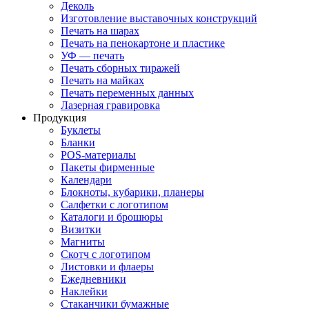
Деколь
Изготовление выставочных конструкций
Печать на шарах
Печать на пенокартоне и пластике
УФ — печать
Печать сборных тиражей
Печать на майках
Печать переменных данных
Лазерная гравировка
Продукция
Буклеты
Бланки
POS-материалы
Пакеты фирменные
Календари
Блокноты, кубарики, планеры
Салфетки с логотипом
Каталоги и брошюры
Визитки
Магниты
Скотч с логотипом
Листовки и флаеры
Ежедневники
Наклейки
Стаканчики бумажные