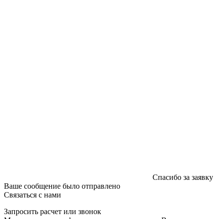
График работы: пн-пт - 8:00-18:00, сб-вс - выходной.
Регистрации издателя, изготовителя, распространителя
печатных изданий №2/188 от 22 сентября 2016г.
Спасибо за заявку
Ваше сообщение было отправлено
Связаться с нами
Запросить расчет или звонок