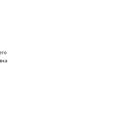
его
вка