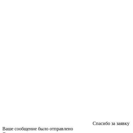
ООО "Типография "ОЛПОЛ" © 2009-2026
220040, г. Минск, ул. Некрасова 5, офис 203А
УНП 192592802
График работы: пн-пт - 8:00-18:00, сб-вс - выходной.
Регистрации издателя, изготовителя, распространителя
печатных изданий №2/188 от 22 сентября 2016г.
Спасибо за заявку
Ваше сообщение было отправлено