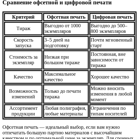
Сравнение офсетной и цифровой печати
Критерий
Офсетная печать
Цифровая печать
Выгодно от 1000
Выгодно до 500–
Тираж
экземпляров
800 экземпляров
Скорость
3–5 дней на
Почти мгновенный
запуска
подготовку
старт
Постоянная, вне
Стоимость за
Низкая при
зависимости от
экземпляр
большом тираже
тиража
Максимальное
Качество
Хорошее качество
качество
Можно вносить
Возможность
Только до печати
изменения в любой
изменений
тиража
момент
Ассортимент
Любая полиграфия,
Ограничения по
продукции
любые материалы
типам носителей
Офсетная печать — идеальный выбор, если вам нужно
отпечатать большую партию материалов с высочайшим
качеством и по оптимальной цене за экземпляр. Для срочных,