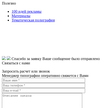
Полезно
100 идей рекламы
Материалы
Тематическая полиграфия
ООО "Типография "ОЛПОЛ" © 2009-2026
220040, г. Минск, ул. Некрасова 5, офис 203А
УНП 192592802
График работы: пн-пт - 8:00-18:00, сб-вс - выходной.
Регистрации издателя, изготовителя, распространителя
печатных изданий №2/188 от 22 сентября 2016г.
Спасибо за заявку
Ваше сообщение было отправлено
Связаться с нами
Запросить расчет или звонок
Менеджер типографии оперативно свяжется с Вами