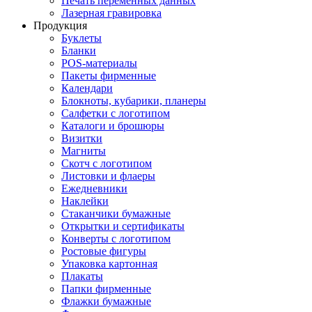
Печать переменных данных
Лазерная гравировка
Продукция
Буклеты
Бланки
POS-материалы
Пакеты фирменные
Календари
Блокноты, кубарики, планеры
Салфетки с логотипом
Каталоги и брошюры
Визитки
Магниты
Скотч с логотипом
Листовки и флаеры
Ежедневники
Наклейки
Стаканчики бумажные
Открытки и сертификаты
Конверты с логотипом
Ростовые фигуры
Упаковка картонная
Плакаты
Папки фирменные
Флажки бумажные