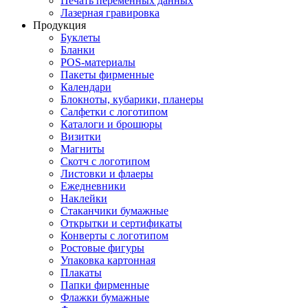
Печать переменных данных
Лазерная гравировка
Продукция
Буклеты
Бланки
POS-материалы
Пакеты фирменные
Календари
Блокноты, кубарики, планеры
Салфетки с логотипом
Каталоги и брошюры
Визитки
Магниты
Скотч с логотипом
Листовки и флаеры
Ежедневники
Наклейки
Стаканчики бумажные
Открытки и сертификаты
Конверты с логотипом
Ростовые фигуры
Упаковка картонная
Плакаты
Папки фирменные
Флажки бумажные