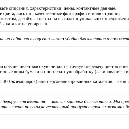
вьте описания, характеристики, цены, контактные данные.
цвета, логотип, качественные фотографии и иллюстрации.
текстом, делайте акценты на выгодах и уникальных предложени
 каталог не устаревал.
щие на сайт или в соцсети — это удобно для клиентов и помог
обеспечивает высокую четкость, точную передачу цветов и выго
личные виды бумаги и постпечатную обработку (лакирование, ти
-300 экземпляров) или персонализированных каталогов. Такой с
я белорусская компания — заказал каталог для выставки. Мы пр
тате клиент получил качественный продукт в срок и сэкономил 