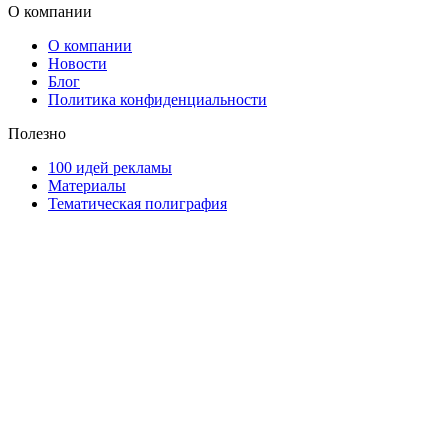
О компании
О компании
Новости
Блог
Политика конфиденциальности
Полезно
100 идей рекламы
Материалы
Тематическая полиграфия
ООО "Типография "ОЛПОЛ" © 2009-2026
220040, г. Минск, ул. Некрасова 5, офис 203А
УНП 192592802
График работы: пн-пт - 8:00-18:00, сб-вс - выходной.
Регистрации издателя, изготовителя, распространителя печатны