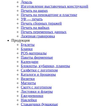
Деколь
Изготовление выставочных конструкций
Печать на шарах
Печать на пенокартоне и пластике
УФ — печать
Печать сборных тиражей
Печать на майках
Печать переменных данных
Лазерная гравировка
Продукция
Буклеты
Бланки
POS-материалы
Пакеты фирменные
Календари
Блокноты, кубарики, планеры
Салфетки с логотипом
Каталоги и брошюры
Визитки
Магниты
Скотч с логотипом
Листовки и флаеры
Ежедневники
Наклейки
Стаканчики бумажные