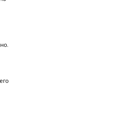
но.
его