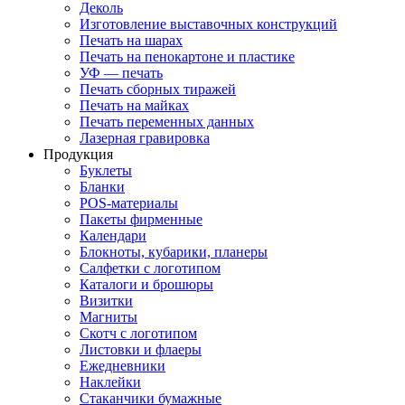
Деколь
Изготовление выставочных конструкций
Печать на шарах
Печать на пенокартоне и пластике
УФ — печать
Печать сборных тиражей
Печать на майках
Печать переменных данных
Лазерная гравировка
Продукция
Буклеты
Бланки
POS-материалы
Пакеты фирменные
Календари
Блокноты, кубарики, планеры
Салфетки с логотипом
Каталоги и брошюры
Визитки
Магниты
Скотч с логотипом
Листовки и флаеры
Ежедневники
Наклейки
Стаканчики бумажные