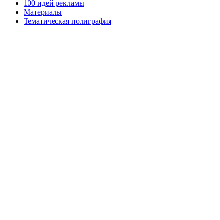
100 идей рекламы
Материалы
Тематическая полиграфия
ООО "Типография "ОЛПОЛ" © 2009-2026
220040, г. Минск, ул. Некрасова 5, офис 203А
УНП 192592802
График работы: пн-пт - 8:00-18:00, сб-вс - выходной.
Регистрации издателя, изготовителя, распространителя
печатных изданий №2/188 от 22 сентября 2016г.