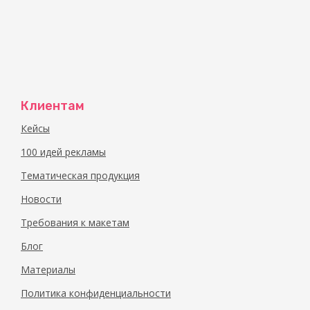
Цена изготовления листовок зависит от размеро
обработки и необходимости в дополнительных 
С «Вся полиграфия» вам гарантирован успех!
Клиентам
Кейсы
100 идей рекламы
Тематическая продукция
Новости
Требования к макетам
Блог
Материалы
Политика конфиденциальности