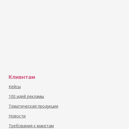
Профессиональные дизайнеры и опытные 
Доставка по всей Беларуси
Совет от экспертов:
Не откладывайте заказ новогодней полиграфии н
заказа гарантирует лучший выбор материалов и с
Клиентам
Кейсы
100 идей рекламы
Тематическая продукция
Новости
Требования к макетам