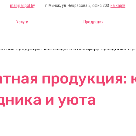
mail@allpol.by
г. Минск, ул. Некрасова 5, офис 203
на карте
Услуги
Продукция
атная продукция: как создать атмосферу праздника и у
тная продукция: 
дника и уюта