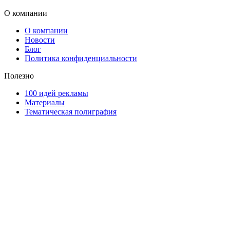
О компании
О компании
Новости
Блог
Политика конфиденциальности
Полезно
100 идей рекламы
Материалы
Тематическая полиграфия
ООО "Типография "ОЛПОЛ" © 2009-2026
220040, г. Минск, ул. Некрасова 5, офис 203А
УНП 192592802
График работы: пн-пт - 8:00-18:00, сб-вс - выходной.
Регистрации издателя, изготовителя, распространителя
печатных изданий №2/188 от 22 сентября 2016г.