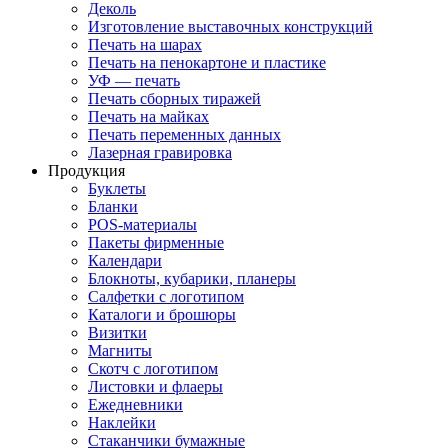
Деколь
Изготовление выставочных конструкций
Печать на шарах
Печать на пенокартоне и пластике
УФ — печать
Печать сборных тиражей
Печать на майках
Печать переменных данных
Лазерная гравировка
Продукция
Буклеты
Бланки
POS-материалы
Пакеты фирменные
Календари
Блокноты, кубарики, планеры
Салфетки с логотипом
Каталоги и брошюры
Визитки
Магниты
Скотч с логотипом
Листовки и флаеры
Ежедневники
Наклейки
Стаканчики бумажные