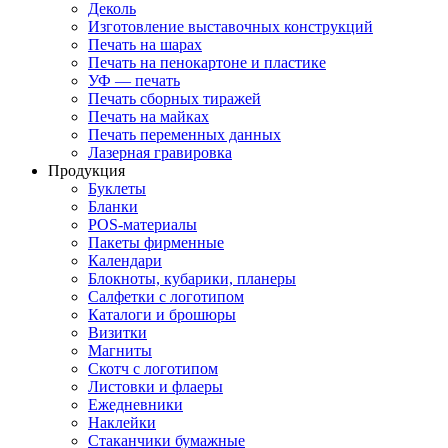
Деколь
Изготовление выставочных конструкций
Печать на шарах
Печать на пенокартоне и пластике
УФ — печать
Печать сборных тиражей
Печать на майках
Печать переменных данных
Лазерная гравировка
Продукция
Буклеты
Бланки
POS-материалы
Пакеты фирменные
Календари
Блокноты, кубарики, планеры
Салфетки с логотипом
Каталоги и брошюры
Визитки
Магниты
Скотч с логотипом
Листовки и флаеры
Ежедневники
Наклейки
Стаканчики бумажные