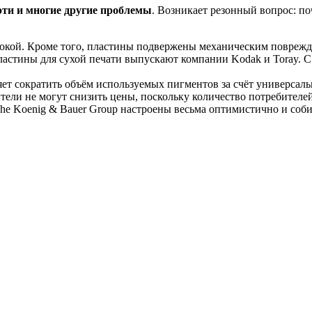
эти и многие другие проблемы
. Возникает резонный вопрос: п
сокой. Кроме того, пластины подвержены механическим поврежде
ластины для сухой печати выпускают компании Kodak и Toray. С
ет сократить объём используемых пигментов за счёт универсаль
и не могут снизить цены, поскольку количество потребителей а
 The Koenig & Bauer Group настроены весьма оптимистично и со