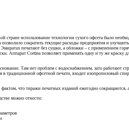
вой стране использование технологии сухого офсета было необх
a позволило сократить текущие расходы предприятия и улучшить
в Эмиратах печатают без сушки, а обложки – с применением гор
ки. Аппарат Cortina позволяет применять одну и ту же краску дл
снование. Там нет проблем с водоснабжением, зато работают с
я в традиционной офсетной печати, входит изопропиловый спир
фактом, что тиражи печатных изданий ежегодно сокращаются, а т
дстве можно отнести:
араметров
и