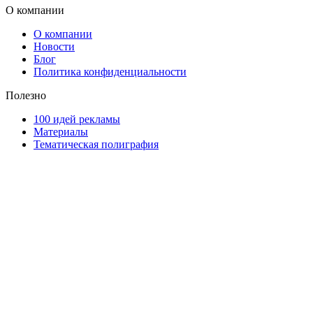
О компании
О компании
Новости
Блог
Политика конфиденциальности
Полезно
100 идей рекламы
Материалы
Тематическая полиграфия
ООО "Типография "ОЛПОЛ" © 2009-2026
220040, г. Минск, ул. Некрасова 5, офис 203А
УНП 192592802
График работы: пн-пт - 8:00-18:00, сб-вс - выходной.
Регистрации издателя, изготовителя, распространителя печатны