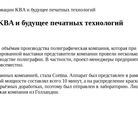
овации KBA и будущее печатных технологий
KBA и будущее печатных технологий
 и объёмам производства полиграфическая компания, которая пр
ированной выставки представители компании провели несколько
дстве полиграфии. В частности, проект-менеджеры предприятия
овсеместно.
анных компанией, стала Cortina. Аппарат был представлен в ра
й мощности составлял всего 10 минут, а на распределение краск
ерьёзных доработках, поэтому был отправлен в лабораторию. Ли
кая компания из Голландии.