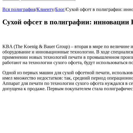
Вся полиграфия
/
Клиенту
/
Блог
/
Сухой офсет в полиграфии: инн
Сухой офсет в полиграфии: инновации 
KBA (The Koenig & Bauer Group) – вторая в мире по величине
оборудование и инновационные технологии. В ходе специализ
применении новых технологий печати в промышленном произво
работают на технологии сухого офсета, будут использоваться п
Одной из первых машин для сухой офсетной печати, использов
имел множество недостатков: так, средний период операционно
Аппарат для печати по технологии сухого офсета нуждался в с
допущена к продаже. Первым покупателем стала полиграфичес