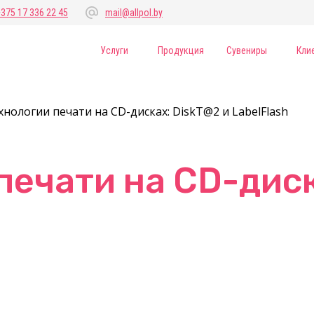
+375 17 336 22 45
mail@allpol.by
Услуги
Продукция
Сувениры
Кли
хнологии печати на CD-дисках: DiskT@2 и LabelFlash
печати на CD-диск