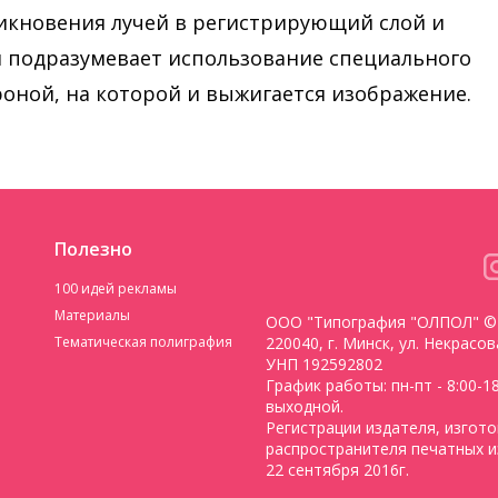
никновения лучей в регистрирующий слой и
ия подразумевает использование специального
роной, на которой и выжигается изображение.
Полезно
100 идей рекламы
Материалы
ООО "Типография "ОЛПОЛ" © 
Тематическая полиграфия
220040, г. Минск, ул. Некрасо
УНП 192592802
График работы: пн-пт - 8:00-18:
выходной.
Регистрации издателя, изгото
распространителя печатных и
22 сентября 2016г.