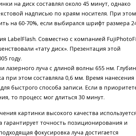
нки на диск составлял около 45 минут, однако
екстовой надписью по краям носителя. При этом
ть на 60-70%, если выбирался шрифт размера 24
я LabelFlash. Совместно с компанией FujiPhotoF
енствовали «тату диск». Презентация этой
05 году.
и лазерного луча с длиной волны 655 нм. Глуби
а при этом составляла 0,6 мм. Время нанесения
для быстрого способа записи. Если в приоритет
я, то процесс мог длиться 30 минут.
учения картинки высокого качества используетс
на гарантирует точность позиционирования и
 подходящая фокусировка луча достигается