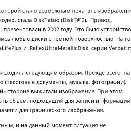
которой стало возможным печатать изображени
одер, стала DiskTatoo (DiskT@2). Привод,
презентовали в 2002 году. Это было устройств
ились любые диски с тёмной поверхностью. На то
ifePlus и ReflexUltraMetallicDisk серии Verbati
исходила следующим образом. Прежде всего, на
 (текстовые документы, музыка, фотографии).
й» стороне выжигали изображение. При этом
ать объём, подходящий для записи информации
 памяти для графического изображения.
тным, и на данный момент ситуация не