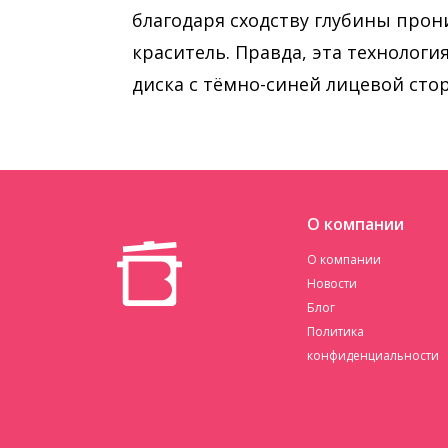
благодаря сходству глубины про
краситель. Правда, эта технолог
диска с тёмно-синей лицевой сто
О компании
О компании
Новости
Блог
Политика
конфиденциальности