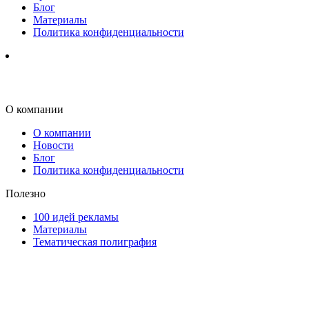
Блог
Материалы
Политика конфиденциальности
О компании
О компании
Новости
Блог
Политика конфиденциальности
Полезно
100 идей рекламы
Материалы
Тематическая полиграфия
ООО "Типография "ОЛПОЛ" © 2009-2026
220040, г. Минск, ул. Некрасова 5, офис 203А
УНП 192592802
График работы: пн-пт - 8:00-18:00, сб-вс - выходной.