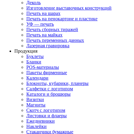
Деколь
Изготовление выставочных конструкций
Печать на шарах
Печать на пенокартоне и пластике
УФ — печать
Печать сборных тиражей
Печать на майках
Печать переменных данных
Лазерная гравировка
Продукция
Буклеты
Бланки
POS-материалы
Пакеты фирменные
Календари
Блокноты, кубарики, планеры
Салфетки с логотипом
Каталоги и брошюры
Визитки
Магниты
Скотч с логотипом
Листовки и флаеры
Ежедневники
Наклейки
Стаканчики бумажные