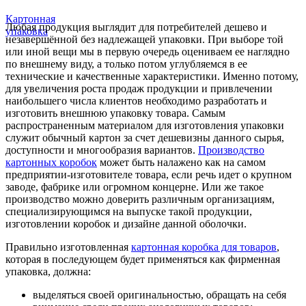
Картонная
Любая продукция выглядит для потребителей дешево и
упаковка
незавершённой без надлежащей упаковки. При выборе той
или иной вещи мы в первую очередь оцениваем ее наглядно
по внешнему виду, а только потом углубляемся в ее
технические и качественные характеристики. Именно потому,
для увеличения роста продаж продукции и привлечении
наибольшего числа клиентов необходимо разработать и
изготовить внешнюю упаковку товара. Самым
распространенным материалом для изготовления упаковки
служит обычный картон за счет дешевизны данного сырья,
доступности и многообразия вариантов.
Производство
картонных коробок
может быть налажено как на самом
предприятии-изготовителе товара, если речь идет о крупном
заводе, фабрике или огромном концерне. Или же такое
производство можно доверить различным организациям,
специализирующимся на выпуске такой продукции,
изготовлении коробок и дизайне данной оболочки.
Правильно изготовленная
картонная коробка для товаров
,
которая в последующем будет применяться как фирменная
упаковка, должна:
выделяться своей оригинальностью, обращать на себя