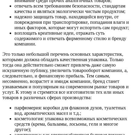
внимание среди прочих аналогичных товаров;
отвечать всем требованиям безопасности, стандартам
качества и являться экологически чистым продуктом;
надежно защищать товар, находящийся внутри, от
повреждения при транспортировке, попадания влаги и
иных факторов, которые могут испортить сам продукт;
воплощать креативные идеи, отражать суть
содержимого и отвечать фирменному стилю и бренду
компании.
Это только небольшой перечень основных характеристик,
которыми должна обладать качественная упаковка. Только
тогда она действительно сможет привлечь даже самую
искушенную публику, увеличить товарооборот компании, а,
следовательно, и финансовую прибыль. Тем самым,
несомненно, возрастет и имидж компании, бренд станет
узнаваемым и популярным на современном рынке товаров и
услуг. К этому и стремятся все изготовители тех или иных
товаров в различных сферах производства:
парфюмерия: коробки для флаконов духов, туалетных
вод, ароматических масел и т.д.;
косметология: упаковка всевозможных косметических
средств (крема, бальзамы, лосьоны, гели и многое
другое);
электроника: как крупногабаритная бытовая техника,