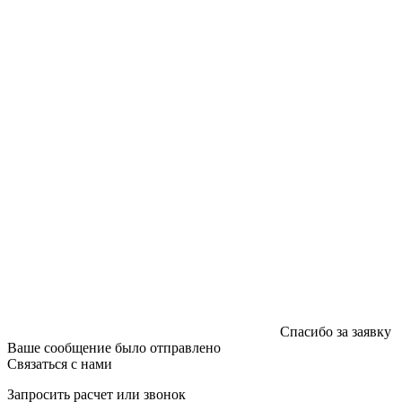
График работы: пн-пт - 8:00-18:00, сб-вс - выходной.
Регистрации издателя, изготовителя, распространителя
печатных изданий №2/188 от 22 сентября 2016г.
Спасибо за заявку
Ваше сообщение было отправлено
Связаться с нами
Запросить расчет или звонок