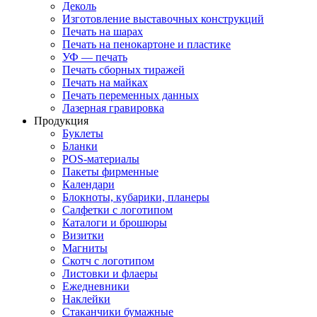
Деколь
Изготовление выставочных конструкций
Печать на шарах
Печать на пенокартоне и пластике
УФ — печать
Печать сборных тиражей
Печать на майках
Печать переменных данных
Лазерная гравировка
Продукция
Буклеты
Бланки
POS-материалы
Пакеты фирменные
Календари
Блокноты, кубарики, планеры
Салфетки с логотипом
Каталоги и брошюры
Визитки
Магниты
Скотч с логотипом
Листовки и флаеры
Ежедневники
Наклейки
Стаканчики бумажные