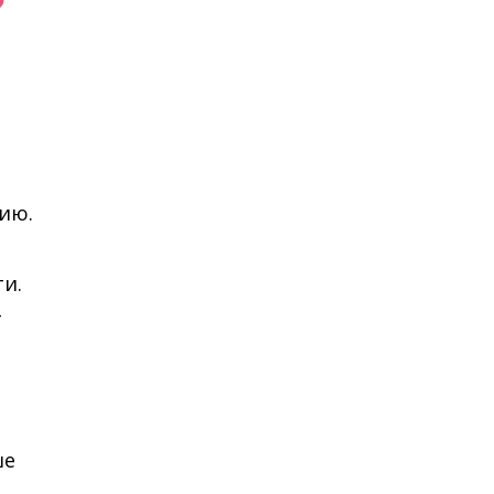
?
ию.
и.
т
ше