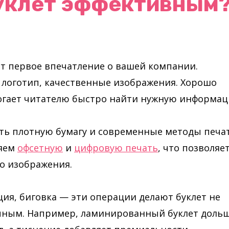
буклет эффективным
т первое впечатление о вашей компании.
 логотип, качественные изображения. Хорошо
огает читателю быстро найти нужную информац
ть плотную бумагу и современные методы печат
няем
офсетную
и
цифровую печать
, что позволяе
го изображения.
ия, биговка — эти операции делают буклет не
ечным. Например, ламинированный буклет доль