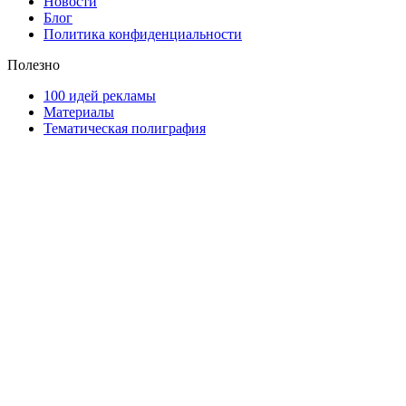
Новости
Блог
Политика конфиденциальности
Полезно
100 идей рекламы
Материалы
Тематическая полиграфия
ООО "Типография "ОЛПОЛ" © 2009-2026
220040, г. Минск, ул. Некрасова 5, офис 203А
УНП 192592802
График работы: пн-пт - 8:00-18:00, сб-вс - выходной.
Регистрации издателя, изготовителя, распространителя
печатных изданий №2/188 от 22 сентября 2016г.