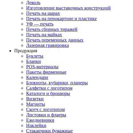
Деколь
Изготовление выставочных конструкций
Печать на шарах
Печать на пенокартоне и пластике
УФ — печать
Печать сборных тиражей
Печать на майках
Печать переменных данных
Лазерная гравировка
Продукция
Буклеты
Бланки
POS-материалы
Пакеты фирменные
Календари
Блокноты, кубарики, планеры
Салфетки с логотипом
Каталоги и брошюры
Визитки
Магниты
Скотч с логотипом
Листовки и флаеры
Ежедневники
Наклейки
Стаканчики бумажные