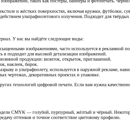
зображений, таких как постеры, баннеры и фотопечать. Чернила
екстиле и жёстких поверхностях, включая кружки, футболки, су
ействием ультрафиолетового излучения. Подходит для твёрдых 
ериал. У нас вы найдёте следующие виды:
асыщенными изображениями, часто используется в рекламной п
ь и подходит для высокой детализации изображений.
люзивной продукции: визиток, открыток, приглашений.
к, наклеек, бирок.
азрыву и ультрафиолету, используется в наружной рекламе, нави
ых чертежах, декоративных проектах и упаковке.
 других технологий цифровой печати. Если вам нужна качественн
 модели CMYK — голубой, пурпурный, жёлтый и чёрный. Некот
редачу оттенков и точное соответствие цветовому профилю.