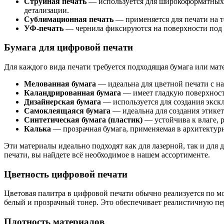
Струйная печать
— используется для широкоформатных и
детализации.
Сублимационная печать
— применяется для печати на т
УФ-печать
— чернила фиксируются на поверхности под д
Бумага для цифровой печати
Для каждого вида печати требуется подходящая бумага или мат
Мелованная бумага
— идеальна для цветной печати с н
Каландрированная бумага
— имеет гладкую поверхност
Дизайнерская бумага
— используется для создания экск
Самоклеящаяся бумага
— идеальна для создания этикето
Синтетическая бумага (пластик)
— устойчива к влаге, р
Калька
— прозрачная бумага, применяемая в архитектурн
Эти материалы идеально подходят как для лазерной, так и для
печати, вы найдете всё необходимое в нашем ассортименте.
Цветность цифровой печати
Цветовая палитра в цифровой печати обычно реализуется по
белый и прозрачный тонер. Это обеспечивает реалистичную пе
Плотность материалов