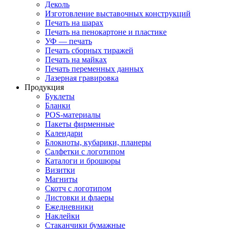
Деколь
Изготовление выставочных конструкций
Печать на шарах
Печать на пенокартоне и пластике
УФ — печать
Печать сборных тиражей
Печать на майках
Печать переменных данных
Лазерная гравировка
Продукция
Буклеты
Бланки
POS-материалы
Пакеты фирменные
Календари
Блокноты, кубарики, планеры
Салфетки с логотипом
Каталоги и брошюры
Визитки
Магниты
Скотч с логотипом
Листовки и флаеры
Ежедневники
Наклейки
Стаканчики бумажные