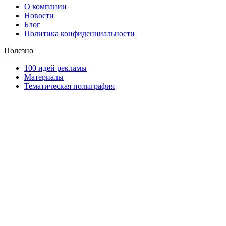
О компании
Новости
Блог
Политика конфиденциальности
Полезно
100 идей рекламы
Материалы
Тематическая полиграфия
ООО "Типография "ОЛПОЛ" © 2009-2026
220040, г. Минск, ул. Некрасова 5, офис 203А
УНП 192592802
График работы: пн-пт - 8:00-18:00, сб-вс - выходной.
Регистрации издателя, изготовителя, распространителя печатны