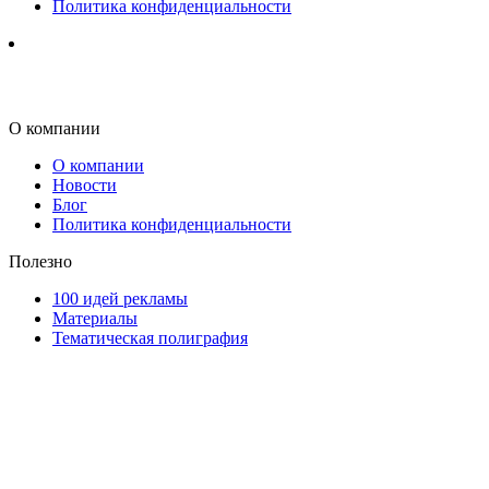
Политика конфиденциальности
О компании
О компании
Новости
Блог
Политика конфиденциальности
Полезно
100 идей рекламы
Материалы
Тематическая полиграфия
ООО "Типография "ОЛПОЛ" © 2009-2026
220040, г. Минск, ул. Некрасова 5, офис 203А
УНП 192592802
График работы: пн-пт - 8:00-18:00, сб-вс - выходной.
Регистрации издателя, изготовителя, распространителя
печатных изданий №2/188 от 22 сентября 2016г.