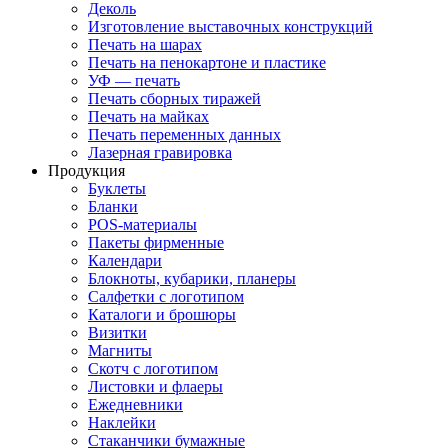
Деколь
Изготовление выставочных конструкций
Печать на шарах
Печать на пенокартоне и пластике
УФ — печать
Печать сборных тиражей
Печать на майках
Печать переменных данных
Лазерная гравировка
Продукция
Буклеты
Бланки
POS-материалы
Пакеты фирменные
Календари
Блокноты, кубарики, планеры
Салфетки с логотипом
Каталоги и брошюры
Визитки
Магниты
Скотч с логотипом
Листовки и флаеры
Ежедневники
Наклейки
Стаканчики бумажные