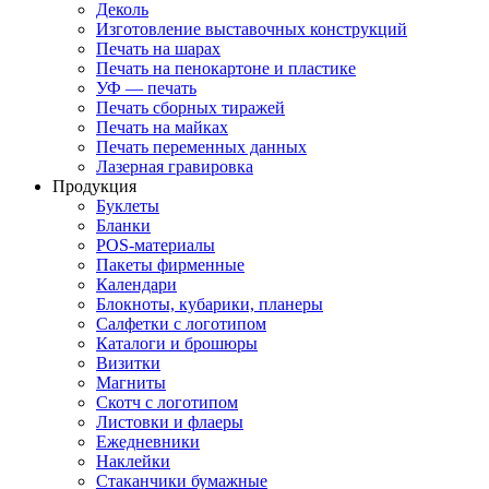
Деколь
Изготовление выставочных конструкций
Печать на шарах
Печать на пенокартоне и пластике
УФ — печать
Печать сборных тиражей
Печать на майках
Печать переменных данных
Лазерная гравировка
Продукция
Буклеты
Бланки
POS-материалы
Пакеты фирменные
Календари
Блокноты, кубарики, планеры
Салфетки с логотипом
Каталоги и брошюры
Визитки
Магниты
Скотч с логотипом
Листовки и флаеры
Ежедневники
Наклейки
Стаканчики бумажные