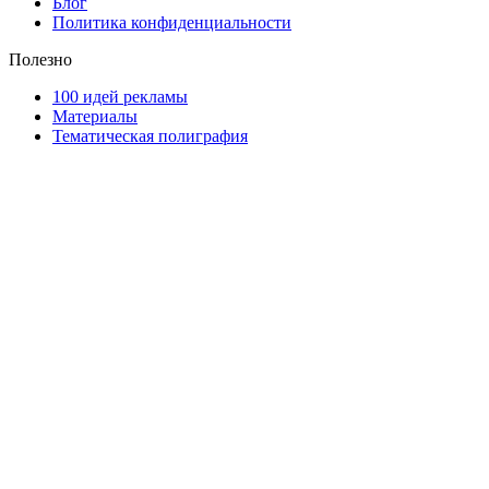
Блог
Политика конфиденциальности
Полезно
100 идей рекламы
Материалы
Тематическая полиграфия
ООО "Типография "ОЛПОЛ" © 2009-2026
220040, г. Минск, ул. Некрасова 5, офис 203А
УНП 192592802
График работы: пн-пт - 8:00-18:00, сб-вс - выходной.
Регистрации издателя, изготовителя, распространителя
печатных изданий №2/188 от 22 сентября 2016г.