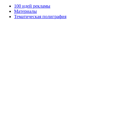
100 идей рекламы
Материалы
Тематическая полиграфия
ООО "Типография "ОЛПОЛ" © 2009-2026
220040, г. Минск, ул. Некрасова 5, офис 203А
УНП 192592802
График работы: пн-пт - 8:00-18:00, сб-вс - выходной.
Регистрации издателя, изготовителя, распространителя
печатных изданий №2/188 от 22 сентября 2016г.