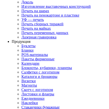
Деколь
Изготовление выставочных конструкций
Печать на шарах
Печать на пенокартоне и пластике
УФ — печать
Печать сборных тиражей
Печать на майках
Печать переменных данных
Лазерная гравировка
Продукция
Буклеты
Бланки
POS-материалы
Пакеты фирменные
Календари
Блокноты, кубарики, планеры
Салфетки с логотипом
Каталоги и брошюры
Визитки
Магниты
Скотч с логотипом
Листовки и флаеры
Ежедневники
Наклейки
Стаканчики бумажные