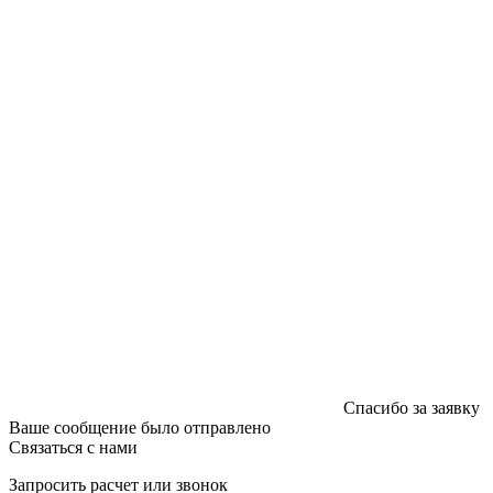
График работы: пн-пт - 8:00-18:00, сб-вс - выходной.
Регистрации издателя, изготовителя, распространителя
печатных изданий №2/188 от 22 сентября 2016г.
Спасибо за заявку
Ваше сообщение было отправлено
Связаться с нами
Запросить расчет или звонок