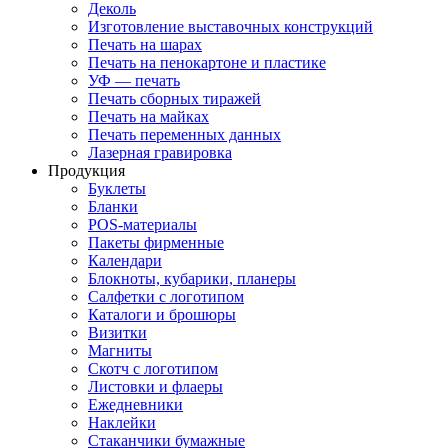
Деколь
Изготовление выставочных конструкций
Печать на шарах
Печать на пенокартоне и пластике
УФ — печать
Печать сборных тиражей
Печать на майках
Печать переменных данных
Лазерная гравировка
Продукция
Буклеты
Бланки
POS-материалы
Пакеты фирменные
Календари
Блокноты, кубарики, планеры
Салфетки с логотипом
Каталоги и брошюры
Визитки
Магниты
Скотч с логотипом
Листовки и флаеры
Ежедневники
Наклейки
Стаканчики бумажные