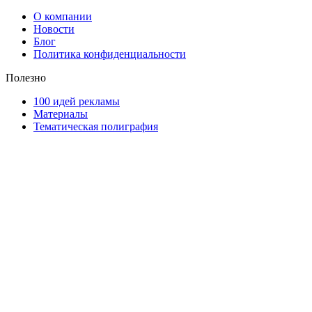
О компании
Новости
Блог
Политика конфиденциальности
Полезно
100 идей рекламы
Материалы
Тематическая полиграфия
ООО "Типография "ОЛПОЛ" © 2009-2026
220040, г. Минск, ул. Некрасова 5, офис 203А
УНП 192592802
График работы: пн-пт - 8:00-18:00, сб-вс - выходной.
Регистрации издателя, изготовителя, распространителя
печатных изданий №2/188 от 22 сентября 2016г.