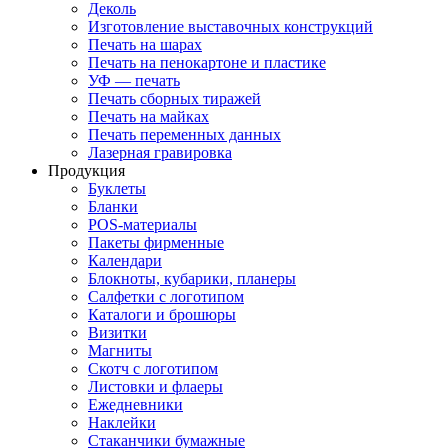
Деколь
Изготовление выставочных конструкций
Печать на шарах
Печать на пенокартоне и пластике
УФ — печать
Печать сборных тиражей
Печать на майках
Печать переменных данных
Лазерная гравировка
Продукция
Буклеты
Бланки
POS-материалы
Пакеты фирменные
Календари
Блокноты, кубарики, планеры
Салфетки с логотипом
Каталоги и брошюры
Визитки
Магниты
Скотч с логотипом
Листовки и флаеры
Ежедневники
Наклейки
Стаканчики бумажные