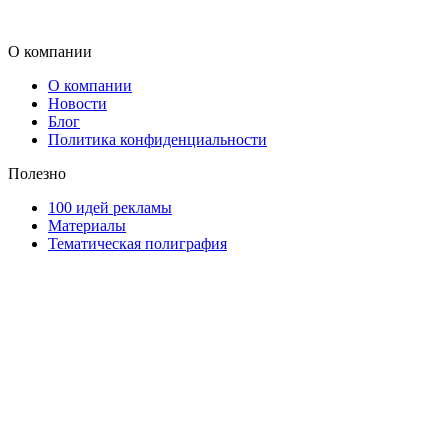
О компании
О компании
Новости
Блог
Политика конфиденциальности
Полезно
100 идей рекламы
Материалы
Тематическая полиграфия
ООО "Типография "ОЛПОЛ" © 2009-2026
220040, г. Минск, ул. Некрасова 5, офис 203А
УНП 192592802
График работы: пн-пт - 8:00-18:00, сб-вс - выходной.
Регистрации издателя, изготовителя, распространителя
печатных изданий №2/188 от 22 сентября 2016г.