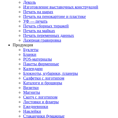
Деколь
Изготовление выставочных конструкций
Печать на шарах
Печать на пенокартоне и пластике
УФ — печать
Печать сборных тиражей
Печать на майках
Печать переменных данных
Лазерная гравировка
Продукция
Буклеты
Бланки
POS-материалы
Пакеты фирменные
Календари
Блокноты, кубарики, планеры
Салфетки с логотипом
Каталоги и брошюры
Визитки
Магниты
Скотч с логотипом
Листовки и флаеры
Ежедневники
Наклейки
Стаканчики бумажные