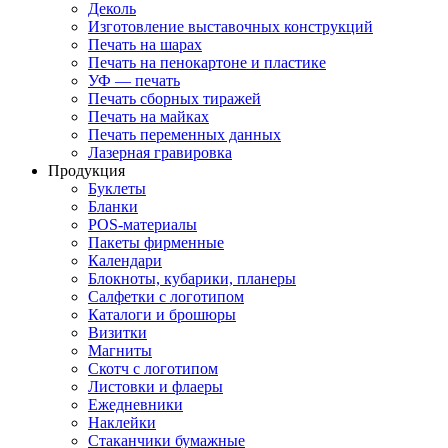
Деколь
Изготовление выставочных конструкций
Печать на шарах
Печать на пенокартоне и пластике
УФ — печать
Печать сборных тиражей
Печать на майках
Печать переменных данных
Лазерная гравировка
Продукция
Буклеты
Бланки
POS-материалы
Пакеты фирменные
Календари
Блокноты, кубарики, планеры
Салфетки с логотипом
Каталоги и брошюры
Визитки
Магниты
Скотч с логотипом
Листовки и флаеры
Ежедневники
Наклейки
Стаканчики бумажные