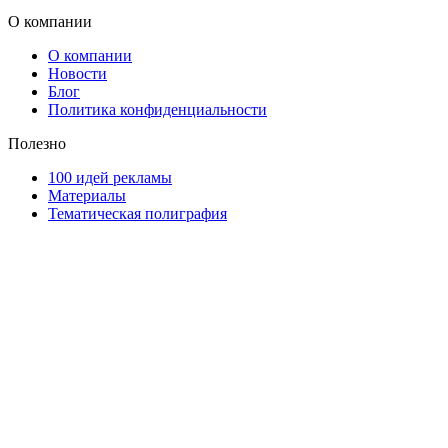
О компании
О компании
Новости
Блог
Политика конфиденциальности
Полезно
100 идей рекламы
Материалы
Тематическая полиграфия
ООО "Типография "ОЛПОЛ" © 2009-2026
220040, г. Минск, ул. Некрасова 5, офис 203А
УНП 192592802
График работы: пн-пт - 8:00-18:00, сб-вс - выходной.
Регистрации издателя, изготовителя, распространителя
печатных изданий №2/188 от 22 сентября 2016г.