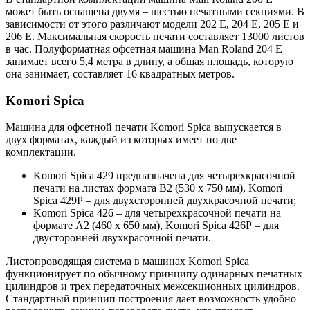
может быть оснащена двумя – шестью печатными секциями. В
зависимости от этого различают модели 202 E, 204 E, 205 E и
206 E. Максимальная скорость печати составляет 13000 листов
в час. Полуформатная офсетная машина Man Roland 204 E
занимает всего 5,4 метра в длину, а общая площадь, которую
она занимает, составляет 16 квадратных метров.
Komori Spica
Машина для офсетной печати Komori Spica выпускается в
двух форматах, каждый из которых имеет по две
комплектации.
Komori Spica 429 предназначена для четырехкрасочной
печати на листах формата В2 (530 х 750 мм), Komori
Spica 429Р – для двухсторонней двухкрасочной печати;
Komori Spica 426 – для четырехкрасочной печати на
формате А2 (460 х 650 мм), Komori Spica 426Р – для
двусторонней двухкрасочной печати.
Листопроводящая система в машинах Komori Spica
функционирует по обычному принципу одинарных печатных
цилиндров и трех передаточных межсекционных цилиндров.
Стандартный принцип построения дает возможность удобно