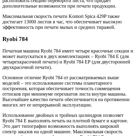
расположить секцию переворота листа, что придает
дополнительные возможности при печати продукции.
Максимальная скорость печати Komori Spica 429P также
достигает 13000 листов в час, что обеспечивает высокую
эффективность при печати малых и средних тиражей.
Ryobi 784
Печатная машина Ryobi 784 имеет четыре красочные секции и
может выпускаться в двух комплектациях – Ryobi 784 E (для
четырехкрасочной печати) и Ryobi 784 EР (для двусторонней
двухкрасочной печати).
Основное отличие Ryobi 784 от рассматриваемых выше
моделей – это использование системы планетарного
построения, которая обеспечивает точность совмещения
оттисков при минимуме перехватов листа внутри машины.
Высочайшее качество печати обеспечивается на протяжении
многих лет ее непрерывной эксплуатации.
Использование двойных и тройных цилиндров позволяет
Ryobi 784 E выполнять печать на плотной бумаге и картоне.
Это дает типографии возможность выполнять широкий
спектр заказов на одной машине. Максимальная скорость