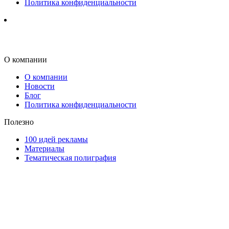
Политика конфиденциальности
О компании
О компании
Новости
Блог
Политика конфиденциальности
Полезно
100 идей рекламы
Материалы
Тематическая полиграфия
ООО "Типография "ОЛПОЛ" © 2009-2026
220040, г. Минск, ул. Некрасова 5, офис 203А
УНП 192592802
График работы: пн-пт - 8:00-18:00, сб-вс - выходной.
Регистрации издателя, изготовителя, распространителя
печатных изданий №2/188 от 22 сентября 2016г.