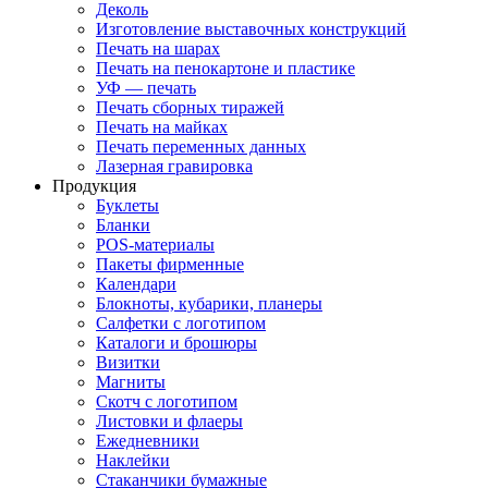
Деколь
Изготовление выставочных конструкций
Печать на шарах
Печать на пенокартоне и пластике
УФ — печать
Печать сборных тиражей
Печать на майках
Печать переменных данных
Лазерная гравировка
Продукция
Буклеты
Бланки
POS-материалы
Пакеты фирменные
Календари
Блокноты, кубарики, планеры
Салфетки с логотипом
Каталоги и брошюры
Визитки
Магниты
Скотч с логотипом
Листовки и флаеры
Ежедневники
Наклейки
Стаканчики бумажные