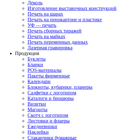
Деколь
Изготовление выставочных конструкций
Печать на шарах
Печать на пенокартоне и пластике
УФ — печать
Печать сборных тиражей
Печать на майках
Печать переменных данных
Лазерная гравировка
Продукция
Буклеты
Бланки
POS-материалы
Пакеты фирменные
Календари
Блокноты, кубарики, планеры
Салфетки с логотипом
Каталоги и брошюры
Визитки
Магниты
Скотч с логотипом
Листовки и флаеры
Ежедневники
Наклейки
Стаканчики бумажные