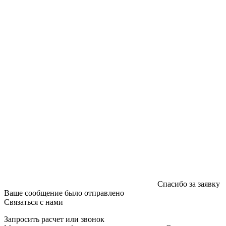
График работы: пн-пт - 8:00-18:00, сб-вс - выходной.
Регистрации издателя, изготовителя, распространителя
печатных изданий №2/188 от 22 сентября 2016г.
Спасибо за заявку
Ваше сообщение было отправлено
Связаться с нами
Запросить расчет или звонок