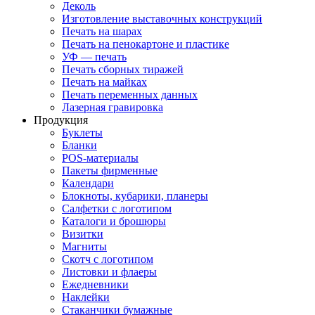
Деколь
Изготовление выставочных конструкций
Печать на шарах
Печать на пенокартоне и пластике
УФ — печать
Печать сборных тиражей
Печать на майках
Печать переменных данных
Лазерная гравировка
Продукция
Буклеты
Бланки
POS-материалы
Пакеты фирменные
Календари
Блокноты, кубарики, планеры
Салфетки с логотипом
Каталоги и брошюры
Визитки
Магниты
Скотч с логотипом
Листовки и флаеры
Ежедневники
Наклейки
Стаканчики бумажные