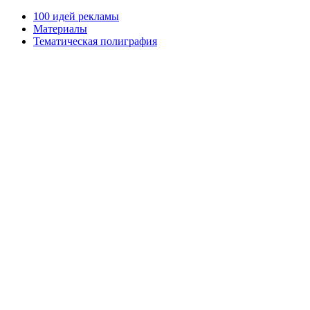
100 идей рекламы
Материалы
Тематическая полиграфия
ООО "Типография "ОЛПОЛ" © 2009-2026
220040, г. Минск, ул. Некрасова 5, офис 203А
УНП 192592802
График работы: пн-пт - 8:00-18:00, сб-вс - выходной.
Регистрации издателя, изготовителя, распространителя
печатных изданий №2/188 от 22 сентября 2016г.