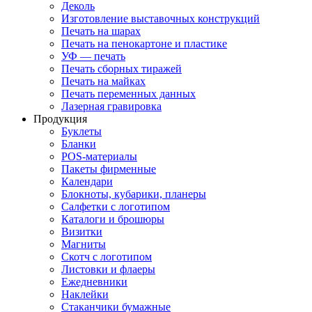
Деколь
Изготовление выставочных конструкций
Печать на шарах
Печать на пенокартоне и пластике
УФ — печать
Печать сборных тиражей
Печать на майках
Печать переменных данных
Лазерная гравировка
Продукция
Буклеты
Бланки
POS-материалы
Пакеты фирменные
Календари
Блокноты, кубарики, планеры
Салфетки с логотипом
Каталоги и брошюры
Визитки
Магниты
Скотч с логотипом
Листовки и флаеры
Ежедневники
Наклейки
Стаканчики бумажные