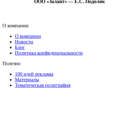
ООО «Залант» — Е.С. Подоляк
О компании
О компании
Новости
Блог
Политика конфиденциальности
Полезно
100 идей рекламы
Материалы
Тематическая полиграфия
ООО "Типография "ОЛПОЛ" © 2009-2026
220040, г. Минск, ул. Некрасова 5, офис 203А
УНП 192592802
График работы: пн-пт - 8:00-18:00, сб-вс - выходной.
Регистрации издателя, изготовителя, распространителя
печатных изданий №2/188 от 22 сентября 2016г.