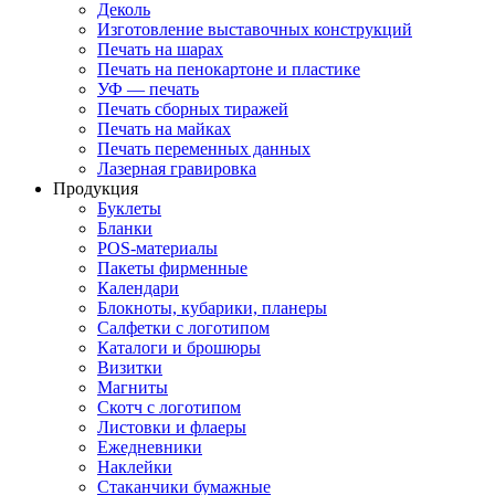
Деколь
Изготовление выставочных конструкций
Печать на шарах
Печать на пенокартоне и пластике
УФ — печать
Печать сборных тиражей
Печать на майках
Печать переменных данных
Лазерная гравировка
Продукция
Буклеты
Бланки
POS-материалы
Пакеты фирменные
Календари
Блокноты, кубарики, планеры
Салфетки с логотипом
Каталоги и брошюры
Визитки
Магниты
Скотч с логотипом
Листовки и флаеры
Ежедневники
Наклейки
Стаканчики бумажные