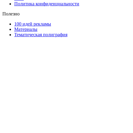
Политика конфиденциальности
Полезно
100 идей рекламы
Материалы
Тематическая полиграфия
ООО "Типография "ОЛПОЛ" © 2009-2026
220040, г. Минск, ул. Некрасова 5, офис 203А
УНП 192592802
График работы: пн-пт - 8:00-18:00, сб-вс - выходной.
Регистрации издателя, изготовителя, распространителя
печатных изданий №2/188 от 22 сентября 2016г.