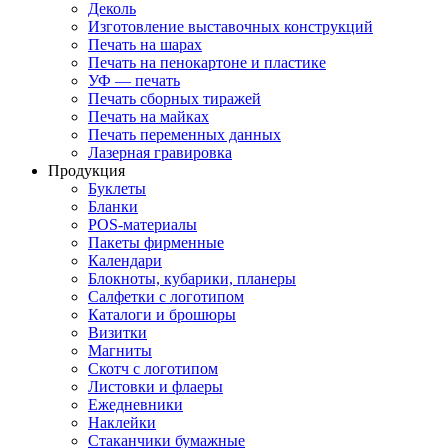
Деколь
Изготовление выставочных конструкций
Печать на шарах
Печать на пенокартоне и пластике
УФ — печать
Печать сборных тиражей
Печать на майках
Печать переменных данных
Лазерная гравировка
Продукция
Буклеты
Бланки
POS-материалы
Пакеты фирменные
Календари
Блокноты, кубарики, планеры
Салфетки с логотипом
Каталоги и брошюры
Визитки
Магниты
Скотч с логотипом
Листовки и флаеры
Ежедневники
Наклейки
Стаканчики бумажные