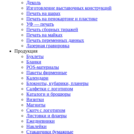
Деколь
Изготовление выставочных конструкций
Печать на шарах
Печать на пенокартоне и пластике
УФ — печать
Печать сборных тиражей
Печать на майках
Печать переменных данных
Лазерная гравировка
Продукция
Буклеты
Бланки
POS-материалы
Пакеты фирменные
Календари
Блокноты, кубарики, планеры
Салфетки с логотипом
Каталоги и брошюры
Визитки
Магниты
Скотч с логотипом
Листовки и флаеры
Ежедневники
Наклейки
Стаканчики бумажные