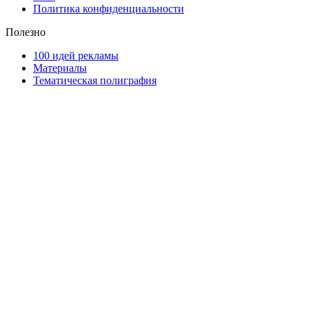
Политика конфиденциальности
Полезно
100 идей рекламы
Материалы
Тематическая полиграфия
ООО "Типография "ОЛПОЛ" © 2009-2026
220040, г. Минск, ул. Некрасова 5, офис 203А
УНП 192592802
График работы: пн-пт - 8:00-18:00, сб-вс - выходной.
Регистрации издателя, изготовителя, распространителя
печатных изданий №2/188 от 22 сентября 2016г.