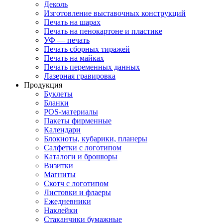
Деколь
Изготовление выставочных конструкций
Печать на шарах
Печать на пенокартоне и пластике
УФ — печать
Печать сборных тиражей
Печать на майках
Печать переменных данных
Лазерная гравировка
Продукция
Буклеты
Бланки
POS-материалы
Пакеты фирменные
Календари
Блокноты, кубарики, планеры
Салфетки с логотипом
Каталоги и брошюры
Визитки
Магниты
Скотч с логотипом
Листовки и флаеры
Ежедневники
Наклейки
Стаканчики бумажные