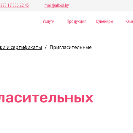
+375 17 336 22 45
mail@allpol.by
Услуги
Продукция
Сувениры
Кли
ки и сертификаты
/
Пригласительные
гласительных