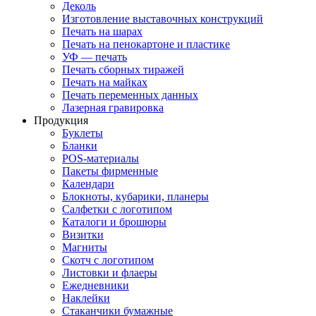
Деколь
Изготовление выставочных конструкций
Печать на шарах
Печать на пенокартоне и пластике
УФ — печать
Печать сборных тиражей
Печать на майках
Печать переменных данных
Лазерная гравировка
Продукция
Буклеты
Бланки
POS-материалы
Пакеты фирменные
Календари
Блокноты, кубарики, планеры
Салфетки с логотипом
Каталоги и брошюры
Визитки
Магниты
Скотч с логотипом
Листовки и флаеры
Ежедневники
Наклейки
Стаканчики бумажные