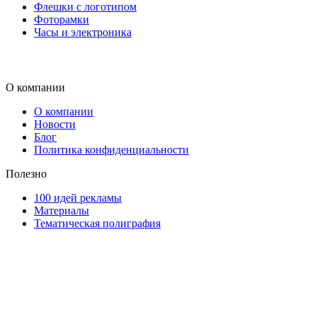
Флешки с логотипом
Фоторамки
Часы и электроника
О компании
О компании
Новости
Блог
Политика конфиденциальности
Полезно
100 идей рекламы
Материалы
Тематическая полиграфия
ООО "Типография "ОЛПОЛ" © 2009-2026
220040, г. Минск, ул. Некрасова 5, офис 203А
УНП 192592802
График работы: пн-пт - 8:00-18:00, сб-вс - выходной.
Регистрации издателя, изготовителя, распространителя печатны