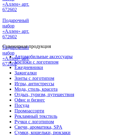
«Аллен» арт.
672602
Подарочный
набор
«Аллен» арт.
672602
Сувенирная продукция
Подарочный
набор
Автомобильные аксессуары
«Аллен» арт.
Брелоки с логотипом
672602
Ежедневники
Зажигалки
Зонты с логотипом
Игры, антистрессы
Мода, стиль, красота
Отдых, туризм, путешествия
Офис и бизнес
Посуда
Промоассорти
Рекламный текстиль
Ручки с логотипом
Свечи, ароматика, SPA
Сумки, кошельки, рюкзаки