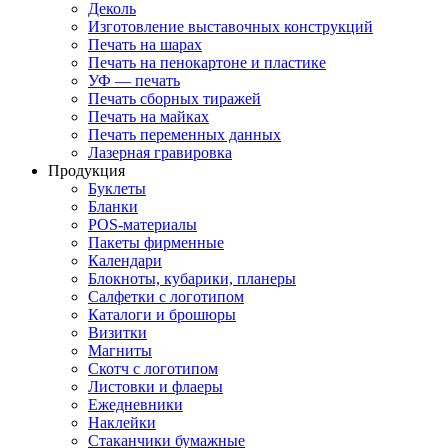
Деколь
Изготовление выставочных конструкций
Печать на шарах
Печать на пенокартоне и пластике
УФ — печать
Печать сборных тиражей
Печать на майках
Печать переменных данных
Лазерная гравировка
Продукция
Буклеты
Бланки
POS-материалы
Пакеты фирменные
Календари
Блокноты, кубарики, планеры
Салфетки с логотипом
Каталоги и брошюры
Визитки
Магниты
Скотч с логотипом
Листовки и флаеры
Ежедневники
Наклейки
Стаканчики бумажные