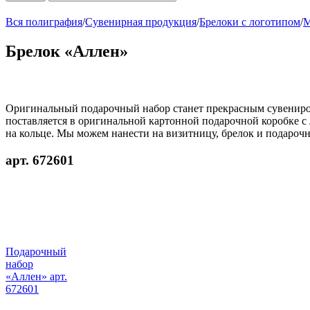
Вся полиграфия
/
Сувенирная продукция
/
Брелоки с логотипом
/
М
Брелок «Аллен»
Оригинальный подарочный набор станет прекрасным сувениром
поставляется в оригинальной картонной подарочной коробке с
на кольце. Мы можем нанести на визитницу, брелок и подароч
арт. 672601
Подарочный
набор
«Аллен» арт.
672601