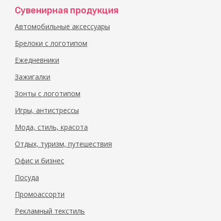
«Аммон»
«Аммон»
Сувенирная продукция
арт.
арт.
Автомобильные аксессуары
704518_a
704518_c
Брелоки с логотипом
Ежедневники
Зажигалки
Зонты с логотипом
Игры, антистрессы
Мода, стиль, красота
Отдых, туризм, путешествия
Офис и бизнес
Посуда
Промоассорти
Рекламный текстиль