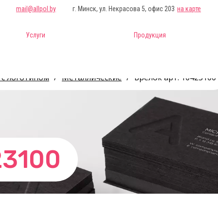
mail@allpol.by
г. Минск, ул. Некрасова 5, офис 203
на карте
Услуги
Продукция
 с логотипом
/
Металлические
/
Брелок арт. 10423100
23100