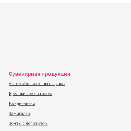
Карманный фонарик-брелок со встроенной откр
компании и ее сотрудников. Прочный металлич
В нашей типографии Вы можете заказать
брело
Сувенирная продукция
Автомобильные аксессуары
Брелоки с логотипом
Ежедневники
Зажигалки
Зонты с логотипом